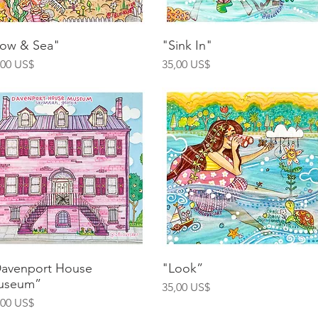
Vista rápida
Vista rápida
ow & Sea"
"Sink In"
ecio
Precio
,00 US$
35,00 US$
Vista rápida
Vista rápida
avenport House
"Look”
useum”
Precio
35,00 US$
ecio
,00 US$