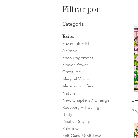
Filtrar por
Categoría
Todos
Savannah ART
Animals
Encouragement
Flower Power
Gratitude
Magical Vibes
Mermaids + Sea
Nature
New Chapters / Change
“T
Recovery + Healing
Pr
35
Unity
Positive Sayings
Rainbows
Self-Care / Self-Love