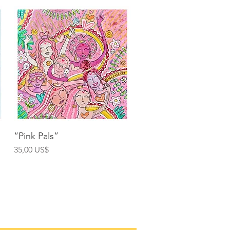
Vista rápida
“Pink Pals”
Precio
35,00 US$