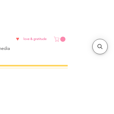
♥
love & gratitude
edia