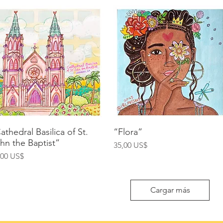
Vista rápida
Vista rápida
athedral Basilica of St.
“Flora”
hn the Baptist”
Precio
35,00 US$
ecio
,00 US$
Cargar más