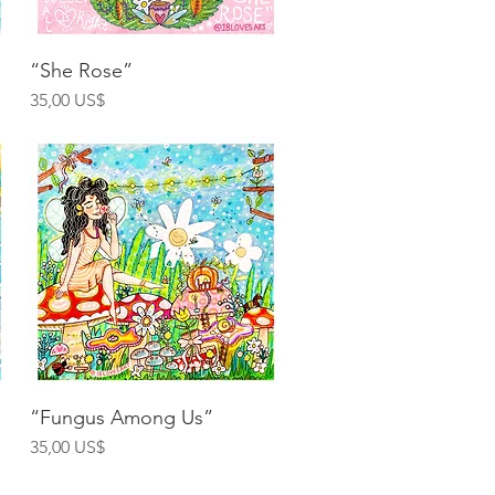
Vista rápida
“She Rose”
Precio
35,00 US$
Vista rápida
“Fungus Among Us”
Precio
35,00 US$