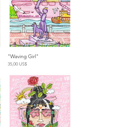
Vista rápida
"Waving Girl"
Precio
35,00 US$