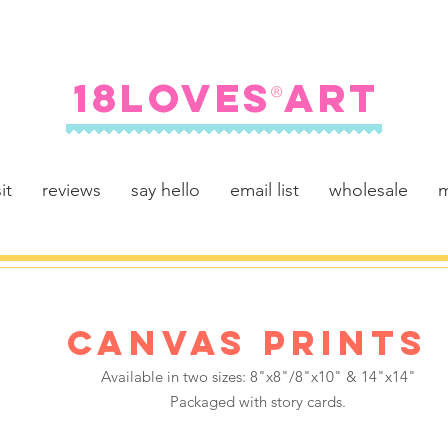
FREE SHIPPING ON U.S. ORDERS $100+
18LOVES ART
®
it
reviews
say hello
email list
wholesale
m
canvas prints
Available in two sizes:
8"x8"/8"x10" & 14"x14"
Packaged with story cards.