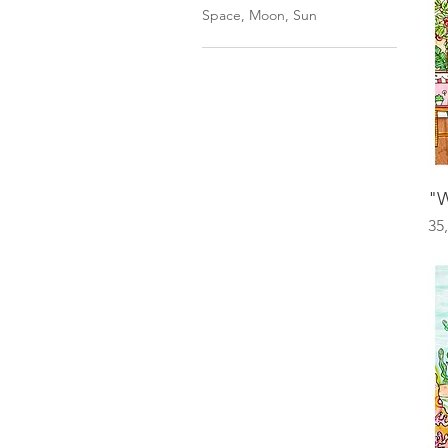
Space, Moon, Sun
"W
Pr
35