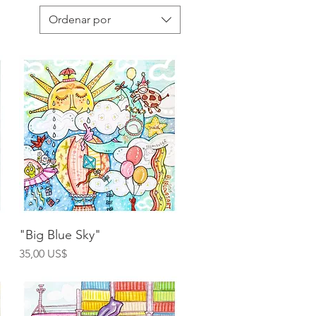
Ordenar por
Vista rápida
"Big Blue Sky"
Precio
35,00 US$