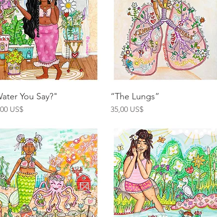
Vista rápida
Vista rápida
ater You Say?"
“The Lungs”
ecio
Precio
,00 US$
35,00 US$