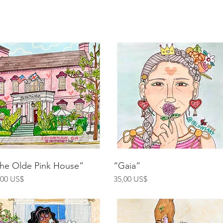
Vista rápida
Vista rápida
he Olde Pink House”
“Gaia”
ecio
Precio
,00 US$
35,00 US$