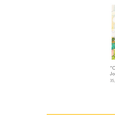
“C
Jo
Pr
35