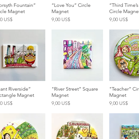
Vista rápida
Vista rápida
Vista rá
orsyth Fountain”
“Love You” Circle
“Third Time’
rcle Magnet
Magnet
Circle Magne
ecio
Precio
Precio
00 US$
9,00 US$
9,00 US$
Vista rápida
Vista rápida
Vista rá
lant Riverside”
"River Street” Square
"Teacher” Cir
ctangle Magnet
Magnet
Magnet
ecio
Precio
Precio
00 US$
9,00 US$
9,00 US$