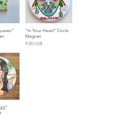
pida
Vista rápida
uares”
"In Your Head” Circle
et
Magnet
Precio
9,00 US$
pida
gg”
t