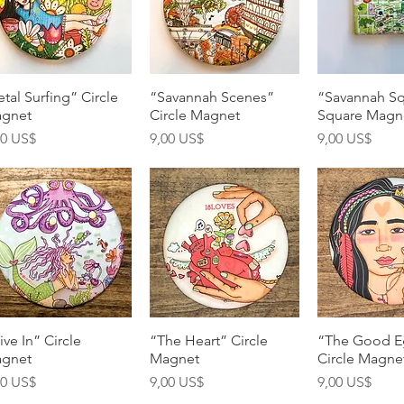
Vista rápida
Vista rápida
Vista rá
etal Surfing” Circle
“Savannah Scenes”
“Savannah Sq
gnet
Circle Magnet
Square Magn
ecio
Precio
Precio
00 US$
9,00 US$
9,00 US$
Vista rápida
Vista rápida
Vista rá
ive In” Circle
“The Heart” Circle
“The Good E
gnet
Magnet
Circle Magne
ecio
Precio
Precio
00 US$
9,00 US$
9,00 US$