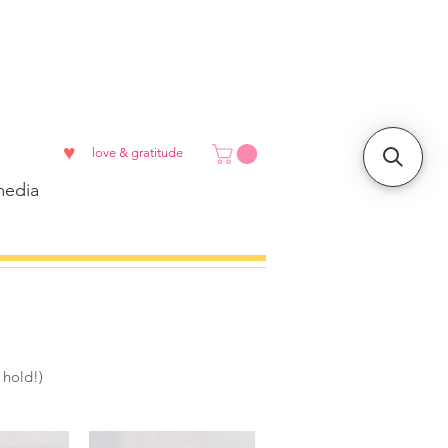
♥
love & gratitude
edia
 hold!)