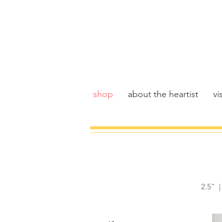
shop
about the heartist
vis
2.5" |