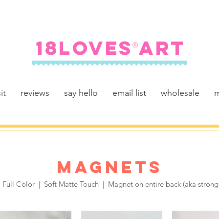
FREE SHIPPING ON U.S. ORDERS $100+
18LOVES ART
®
it
reviews
say hello
email list
wholesale
m
MAGNETS
 Full Color | Soft Matte Touch | Magnet on entire back (aka strong