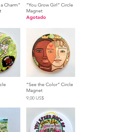
pida
Vista rápida
s a Charm”
“You Grow Girl” Circle
t
Magnet
Agotado
pida
Vista rápida
cle
“See the Color” Circle
Magnet
Precio
9,00 US$