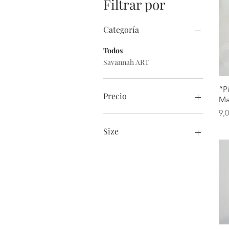
Filtrar por
Categoría
Todos
Savannah ART
“P
Precio
Ma
Pr
9,
9 US$
10 US$
Size
Default