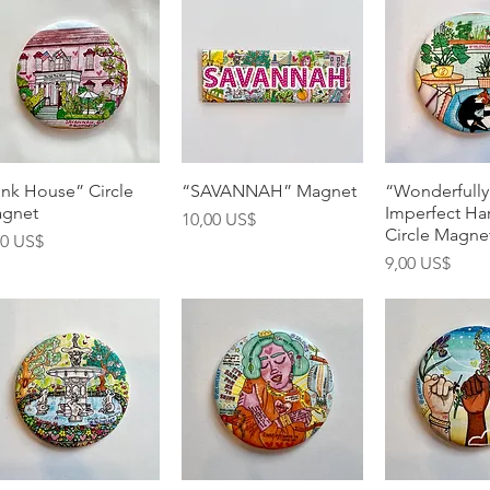
Vista rápida
Vista rápida
Vista rá
ink House” Circle
“SAVANNAH” Magnet
“Wonderfully
gnet
Imperfect H
Precio
10,00 US$
Circle Magne
ecio
00 US$
Precio
9,00 US$